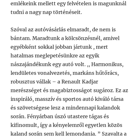
emlékeink mellett egy felvételen is magunknál
tudni a nagy nap történéseit.
Szóval az autóvásárlás elmaradt, de nem is
bántam. Maradtunk a kölcsönzésnél, amivel
egyébként sokkal jobban jártunk , mert
hatalmas meglepetésünkre az egyik
nászajándékunk egy autó volt. ,, Harmonikus,
lendületes vonalvezetés, markáns hűtőrács,
robusztus vállak – a Renault Kadjar
merészséget és magabiztosságot sugároz. Ez az
inspiráló, masszív és sportos autó kiváló társa
és szövetségese lesz a mindennapi kalandok
során. Fényárban úszó utastere tágas és
kifinomult, így a kényelemről egyetlen közös
kaland során sem kell lemondania. ” Szavalta a