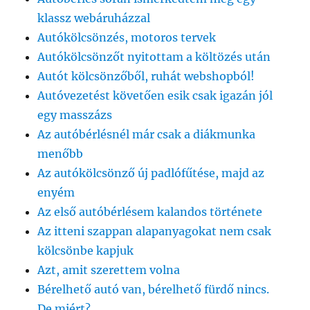
klassz webáruházzal
Autókölcsönzés, motoros tervek
Autókölcsönzőt nyitottam a költözés után
Autót kölcsönzőből, ruhát webshopból!
Autóvezetést követően esik csak igazán jól
egy masszázs
Az autóbérlésnél már csak a diákmunka
menőbb
Az autókölcsönző új padlófűtése, majd az
enyém
Az első autóbérlésem kalandos története
Az itteni szappan alapanyagokat nem csak
kölcsönbe kapjuk
Azt, amit szerettem volna
Bérelhető autó van, bérelhető fürdő nincs.
De miért?