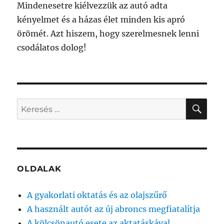
Mindenesetre kiélvezzük az autó adta
kényelmet és a házas élet minden kis apró
örömét. Azt hiszem, hogy szerelmesnek lenni
csodálatos dolog!
KER
Keresés
a
következő
kifejezésre:
OLDALAK
A gyakorlati oktatás és az olajszűrő
A használt autót az új abroncs megfiatalítja
A kölcsönautó esete az aktatáskával