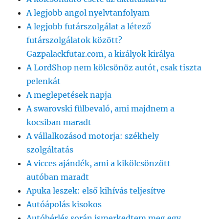
A legjobb angol nyelvtanfolyam
A legjobb futárszolgálat a létező
futárszolgálatok között?
Gazpalackfutar.com, a királyok királya
A LordShop nem kölcsönöz autót, csak tiszta
pelenkát
A meglepetések napja
A swarovski fülbevaló, ami majdnem a
kocsiban maradt
A vállalkozásod motorja: székhely
szolgáltatás
A vicces ajándék, ami a kikölcsönzött
autóban maradt
Apuka leszek: első kihívás teljesítve
Autóápolás kisokos
Autóbérlés során ismerkedtem meg egy