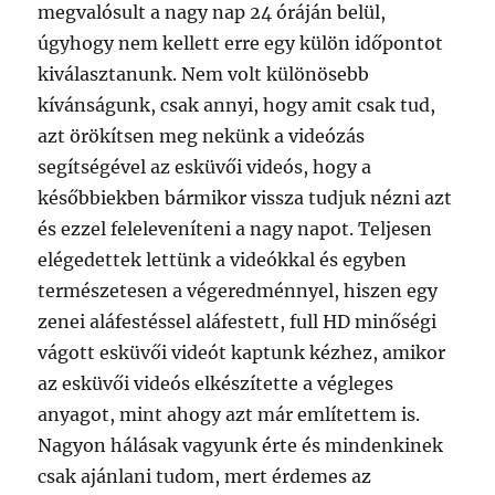
megvalósult a nagy nap 24 óráján belül,
úgyhogy nem kellett erre egy külön időpontot
kiválasztanunk. Nem volt különösebb
kívánságunk, csak annyi, hogy amit csak tud,
azt örökítsen meg nekünk a videózás
segítségével az esküvői videós, hogy a
későbbiekben bármikor vissza tudjuk nézni azt
és ezzel feleleveníteni a nagy napot. Teljesen
elégedettek lettünk a videókkal és egyben
természetesen a végeredménnyel, hiszen egy
zenei aláfestéssel aláfestett, full HD minőségi
vágott esküvői videót kaptunk kézhez, amikor
az esküvői videós elkészítette a végleges
anyagot, mint ahogy azt már említettem is.
Nagyon hálásak vagyunk érte és mindenkinek
csak ajánlani tudom, mert érdemes az