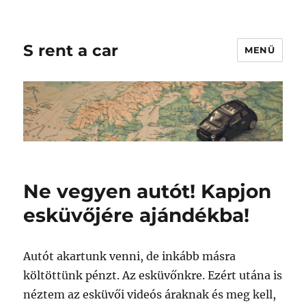
S rent a car
MENÜ
Ne vegyen autót! Kapjon
esküvőjére ajándékba!
Autót akartunk venni, de inkább másra
költöttünk pénzt. Az esküvőnkre. Ezért utána is
néztem az esküvői videós áraknak és meg kell,