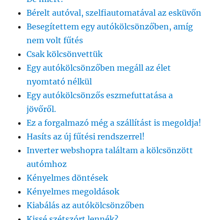
Bérelt autóval, szelfiautomatával az esküvőn
Besegítettem egy autókölcsönzőben, amíg
nem volt fűtés
Csak kölcsönvettük
Egy autókölcsönzőben megáll az élet
nyomtató nélkül
Egy autókölcsönzős eszmefuttatása a
jövőről.
Ez a forgalmazó még a szállítást is megoldja!
Hasíts az új fűtési rendszerrel!
Inverter webshopra találtam a kölcsönzött
autómhoz
Kényelmes döntések
Kényelmes megoldások
Kiabálás az autókölcsönzőben
Kissé szétszórt lennék?