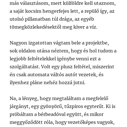
más választásom, mert külföldre kell utaznom,
a saját kocsim hengerfejes lett, a repülő így, az
utolsó pillanatban túl drága, az egyéb
tömegközlekedésektől meg kiver a víz.
Nagyon izgatottan vágtam bele a projektbe,
sok oldalon utána néztem, hogy és hol tudom a
legjobb feltételekkel igénybe venni ezt a
szolgáltatást. Volt egy plusz feltétel, miszerint
én csak automata váltós autót vezetek, és
ilyenhez pláne nehéz hozzá jutni.
Na, a lényeg, hogy megtaláltam a megfelelő
járgányt, egy gyönyörű, tűzpiros egyterűt. Ki is
próbáltam a bérbeadóval együtt, és mikor
meggyőződött róla, hogy vezetőképes vagyok,