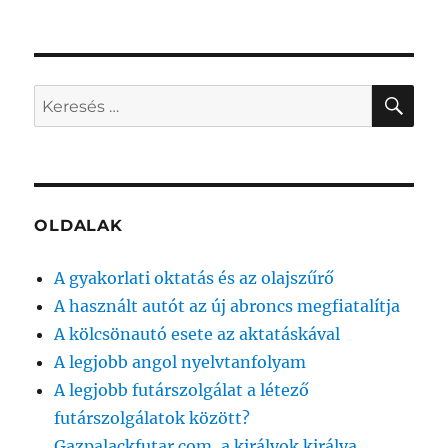
KER
Keresés
a
következő
kifejezésre:
OLDALAK
A gyakorlati oktatás és az olajszűrő
A használt autót az új abroncs megfiatalítja
A kölcsönautó esete az aktatáskával
A legjobb angol nyelvtanfolyam
A legjobb futárszolgálat a létező
futárszolgálatok között?
Gazpalackfutar.com, a királyok királya