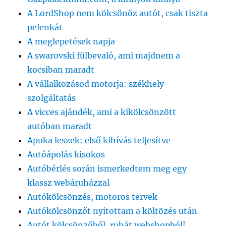
A LordShop nem kölcsönöz autót, csak tiszta
pelenkát
A meglepetések napja
A swarovski fülbevaló, ami majdnem a
kocsiban maradt
A vállalkozásod motorja: székhely
szolgáltatás
A vicces ajándék, ami a kikölcsönzött
autóban maradt
Apuka leszek: első kihívás teljesítve
Autóápolás kisokos
Autóbérlés során ismerkedtem meg egy
klassz webáruházzal
Autókölcsönzés, motoros tervek
Autókölcsönzőt nyitottam a költözés után
Autót kölcsönzőből, ruhát webshopból!