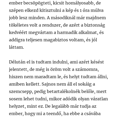
ember becsöpögteti, kicsit homályosabb, de
szépen elkezd kitisztulni a kép és 1 óra múlva
jobb lesz minden. A másodiknál már majdnem
tökéletes volt a rendszer, de azért a biztonság
kedvéért megvártam a harmadik alkalmat, és
addigra teljesen magabiztos voltam, és jól
láttam.
Délután el is tudtam indulni, ami azért késést
jelentett, de még is öröm volt a számomra,
hiszen nem maradtam le, és helyt tudtam állni,
amiben kellett. Sajnos nem áll el sokáig a
szemcsepp, pedig betartalékolnék belőle, mert
sosem lehet tudni, mikor adódik olyan váratlan
helyzet, mint ez. De legalább már tudja az
ember, hogy mi a teendő, ha ebbe a csávába