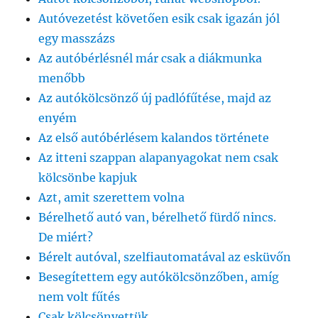
Autóvezetést követően esik csak igazán jól
egy masszázs
Az autóbérlésnél már csak a diákmunka
menőbb
Az autókölcsönző új padlófűtése, majd az
enyém
Az első autóbérlésem kalandos története
Az itteni szappan alapanyagokat nem csak
kölcsönbe kapjuk
Azt, amit szerettem volna
Bérelhető autó van, bérelhető fürdő nincs.
De miért?
Bérelt autóval, szelfiautomatával az esküvőn
Besegítettem egy autókölcsönzőben, amíg
nem volt fűtés
Csak kölcsönvettük