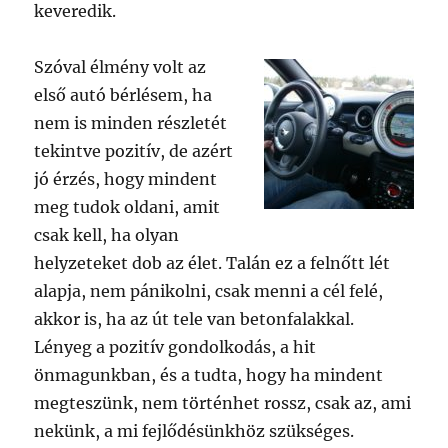
keveredik.
Szóval élmény volt az
első autó bérlésem, ha
nem is minden részletét
tekintve pozitív, de azért
jó érzés, hogy mindent
meg tudok oldani, amit
csak kell, ha olyan
helyzeteket dob az élet. Talán ez a felnőtt lét
alapja, nem pánikolni, csak menni a cél felé,
akkor is, ha az út tele van betonfalakkal.
Lényeg a pozitív gondolkodás, a hit
önmagunkban, és a tudta, hogy ha mindent
megteszünk, nem történhet rossz, csak az, ami
nekünk, a mi fejlődésünkhöz szükséges.