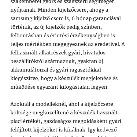
szakemberei gyors és szakszerű segítséget
nyújtanak. Minden kijelzőcsere, ahogy a
samsung kijelző csere is, 6 hónap garanciával
történik, az új kijelzők pedig színben,
felbontásban és érintési érzékenységben is
teljes mértékben megegyeznek az eredetivel. A
felhasznált alkatrészek gyári, hivatalos
beszállítóktól származnak, gyakran új
akkumulátorral és gyári ragasztókkal
kiegészítve, hogy a készülék megjelenése és
működése egyaránt kifogástalan legyen.
Azoknál a modelleknél, ahol a kijelzőcsere
költsége megközelítené a készülék használt
piaci értékét, gazdaságos megoldásként gyári
felújított kijelzőket is kínálnak. Így kedvező