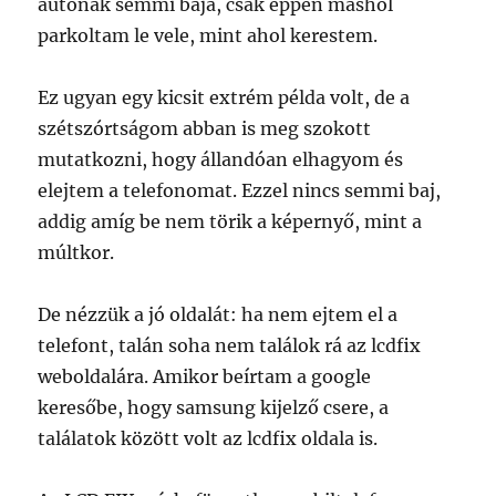
autónak semmi baja, csak éppen máshol
parkoltam le vele, mint ahol kerestem.
Ez ugyan egy kicsit extrém példa volt, de a
szétszórtságom abban is meg szokott
mutatkozni, hogy állandóan elhagyom és
elejtem a telefonomat. Ezzel nincs semmi baj,
addig amíg be nem törik a képernyő, mint a
múltkor.
De nézzük a jó oldalát: ha nem ejtem el a
telefont, talán soha nem találok rá az lcdfix
weboldalára. Amikor beírtam a google
keresőbe, hogy samsung kijelző csere, a
találatok között volt az lcdfix oldala is.