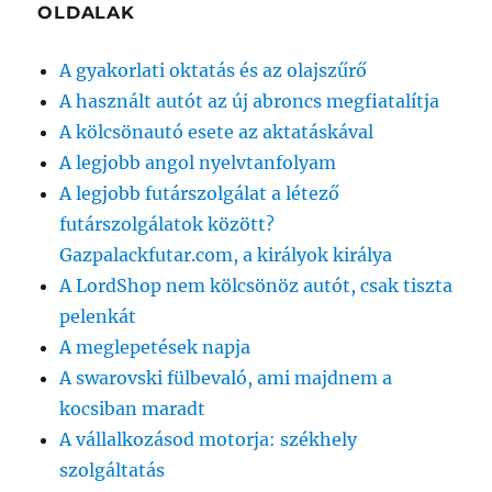
OLDALAK
A gyakorlati oktatás és az olajszűrő
A használt autót az új abroncs megfiatalítja
A kölcsönautó esete az aktatáskával
A legjobb angol nyelvtanfolyam
A legjobb futárszolgálat a létező
futárszolgálatok között?
Gazpalackfutar.com, a királyok királya
A LordShop nem kölcsönöz autót, csak tiszta
pelenkát
A meglepetések napja
A swarovski fülbevaló, ami majdnem a
kocsiban maradt
A vállalkozásod motorja: székhely
szolgáltatás