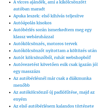
A vicces ajándék, ami a kikölcsönzött
autóban maradt
Apuka leszek: első kihívás teljesítve
Autóápolás kisokos
Autóbérlés során ismerkedtem meg egy
klassz webáruházzal
Autókölcsönzés, motoros tervek
Autókölcsönzőt nyitottam a költözés után
Autót kölcsönzőből, ruhát webshopból!
Autóvezetést követően esik csak igazán jól
egy masszázs
Az autóbérlésnél már csak a diákmunka
menőbb
Az autókölcsönző új padlófűtése, majd az
enyém
Az első autóbérlésem kalandos története