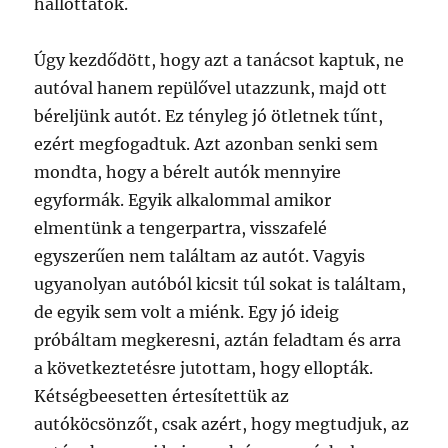
hallottátok.
Úgy kezdődött, hogy azt a tanácsot kaptuk, ne
autóval hanem repülővel utazzunk, majd ott
béreljünk autót. Ez tényleg jó ötletnek tűnt,
ezért megfogadtuk. Azt azonban senki sem
mondta, hogy a bérelt autók mennyire
egyformák. Egyik alkalommal amikor
elmentünk a tengerpartra, visszafelé
egyszerűen nem találtam az autót. Vagyis
ugyanolyan autóból kicsit túl sokat is találtam,
de egyik sem volt a miénk. Egy jó ideig
próbáltam megkeresni, aztán feladtam és arra
a következtetésre jutottam, hogy ellopták.
Kétségbeesetten értesítettük az
autóköcsönzőt, csak azért, hogy megtudjuk, az