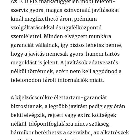
Az LCD FIX márkafüggetlen mobiltelefon-
szerviz gyors, magas színvonalú javításokat
kínál megfizethető áron, prémium
szolgáltatásokkal és ügyfélközpontú
szemlélettel. Minden elvégzett munkára
garanciát vállalnak, így biztos lehetsz benne,
hogy a javítás nemcsak gyors, hanem tartós
megoldást is jelent. A javítások adatvesztés
nélkül történnek, ezért nem kell aggódnod a
telefonodon tárolt információk miatt.
A kijelzőcserékre élettartam-garanciát
biztosítanak, a legtöbb javítást pedig egy órán
belül elvégzik, rejtett vagy extra költségek
nélkül. Időpontfoglalásra nincs szükség,
bármikor betérhetsz a szervizbe, az alkatrészek