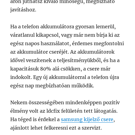
áron juthatsz kiváló minőségű, megbízható
javításhoz.
Ha a telefon akkumulátora gyorsan lemerül,
váratlanul kikapcsol, vagy már nem bírja ki az
egész napos használatot, érdemes megfontolni
az akkumulátor cseréjét. Az akkumulátorok
idővel veszítenek a teljesítményükből, és ha a
kapacitásuk 80% alá csökken, a csere már
indokolt. Egy új akkumulátorral a telefon újra
egész nap megbízhatóan működik.
Nekem összességében mindenképpen pozitív
élmény volt az ldcfix felületén tett látogatás.
Ha téged is érdekel a
samsung kijelző csere
,
ajánlott lehet felkeresni ezt a szervizt.