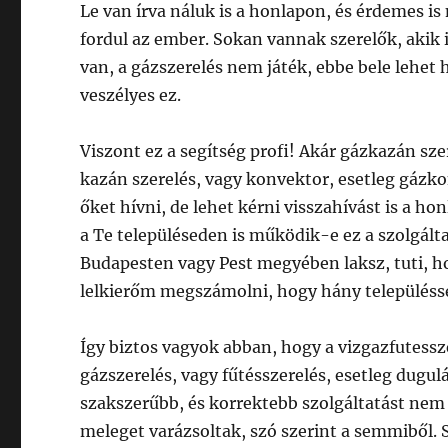
Le van írva náluk is a honlapon, és érdemes 
fordul az ember. Sokan vannak szerelők, akik 
van, a gázszerelés nem játék, ebbe bele lehe
veszélyes ez.
Viszont ez a segítség profi! Akár gázkazán sze
kazán szerelés, vagy konvektor, esetleg gázko
őket hívni, de lehet kérni visszahívást is a ho
a Te településeden is működik-e ez a szolgált
Budapesten vagy Pest megyében laksz, tuti, ho
lelkierőm megszámolni, hogy hány településsel
Így biztos vagyok abban, hogy a vizgazfutessze
gázszerelés, vagy fűtésszerelés, esetleg dugul
szakszerűbb, és korrektebb szolgáltatást nem fo
meleget varázsoltak, szó szerint a semmiből. S