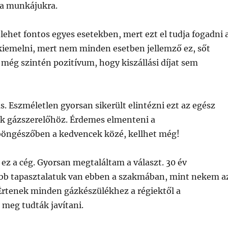
 a munkájukra.
lehet fontos egyes esetekben, mert ezt el tudja fogadni 
 kiemelni, mert nem minden esetben jellemző ez, sőt
 még szintén pozitívum, hogy kiszállási díjat sem
. Eszméletlen gyorsan sikerült elintézni ezt az egész
ok gázszerelőhöz. Érdemes elmenteni a
 böngészőben a kedvencek közé, kellhet még!
ez a cég. Gyorsan megtaláltam a választ. 30 év
Több tapasztalatuk van ebben a szakmában, mint nekem a
. Értenek minden gázkészülékhez a régiektől a
 meg tudták javítani.