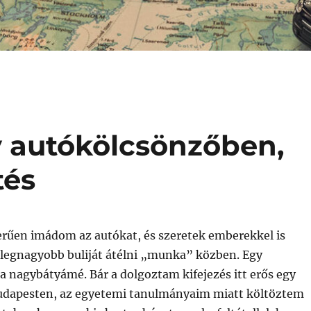
 autókölcsönzőben,
tés
erűen imádom az autókat, és szeretek emberekkel is
k legnagyobb buliját átélni „munka” közben. Egy
nagybátyámé. Bár a dolgoztam kifejezés itt erős egy
 Budapesten, az egyetemi tanulmányaim miatt költöztem