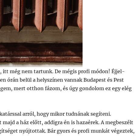
 itt még nem tartunk. De mégis profi módon! Éjjel-
tlen órán belül a helyszínen vannak Budapest és Pest
égem, mert otthon fázom, és úgy gondolom ez egy elég
katárssal arról, hogy mikor tudnának segíteni.
majd a ház előtt, addigra én is hazaérek. A megbeszélt
gítséget nyújtottak. Bár gyors és profi munkát végeztek,