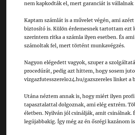
nem kapkodták el, mert garanciát is vállalnak
Kaptam számlát is a művelet végén, ami azért 
biztosító is. Külön érdemesnek tartottam ezt
szerintem ritka a számla ilyen esetben. És ami
számoltak fel, mert történt munkavégzés.
Nagyon elégedett vagyok, szuper a szolgáltatás
procedúrát, pedig azt hittem, hogy sosem jut
vizgazfutesszerelo24.hu/gazszereles linket a
Utána néztem annak is, hogy miért ilyen profi 
tapasztalattal dolgoznak, ami elég extrém. 
életben. Nyilván jól csinálják, amit csinálnak
legújabbakig. Így még az én ősrégi kazánom is