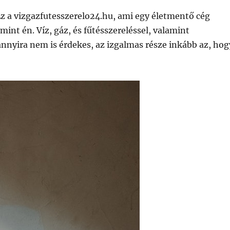
 Ez a vizgazfutesszerelo24.hu, ami egy életmentő cég
nt én. Víz, gáz, és fűtésszereléssel, valamint
annyira nem is érdekes, az izgalmas része inkább az, hog