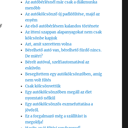
Az autóbérlésnél már csak a diákmunka
menőbb
Az autókölcsönző új padlófűtése, majd az
enyém
y
Az első autóbérlésem kalandos története
Az itteni szappan alapanyagokat nem csak
kölcsönbe kapjuk
Azt, amit szerettem volna
Bérelhető autó van, bérelhető fürdő nincs.
De miért?
Bérelt autóval, szelfiautomatával az
esküvőn
Besegítettem egy autókölcsönzőben, amíg
nem volt fűtés
Csak kölcsönvettük
Egy autókölcsönzőben megáll az élet
nyomtató nélkül
Egy autókölcsönzős eszmefuttatása a
jövőről.
Ez a forgalmazó még a szállítást is
megoldja!