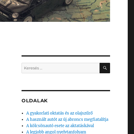
KERESÉS
Keresés
a
következő
kifejezésre:
OLDALAK
A gyakorlati oktatás és az olajszűrő
A használt autót az új abroncs megfiatalítja
A kölcsönautó esete az aktatáskával
A legjobb angol nyelvtanfolyam