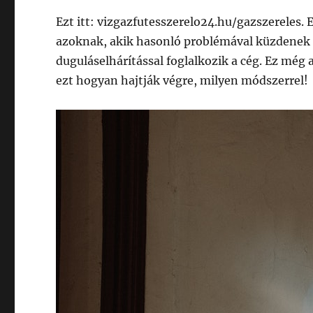
Ezt itt: vizgazfutesszerelo24.hu/gazszereles.
azoknak, akik hasonló problémával küzdenek mi
duguláselhárítással foglalkozik a cég. Ez még 
ezt hogyan hajtják végre, milyen módszerrel!