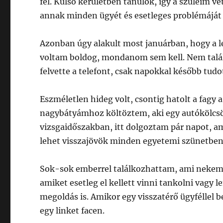
fel. Külső kerületben tanulok, így a szüleim ve
annak minden ügyét és esetleges problémáját 
Azonban úgy alakult most januárban, hogy a l
voltam boldog, mondanom sem kell. Nem talált
felvette a telefont, csak napokkal később tudo
Eszméletlen hideg volt, csontig hatolt a fagy 
nagybátyámhoz költöztem, aki egy autókölcs
vizsgaidőszakban, itt dolgoztam pár napot, am
lehet visszajövök minden egyetemi szünetben
Sok-sok emberrel találkozhattam, ami nekem a
amiket esetleg el kellett vinni tankolni vagy le
megoldás is. Amikor egy visszatérő ügyféllel b
egy linket facen.