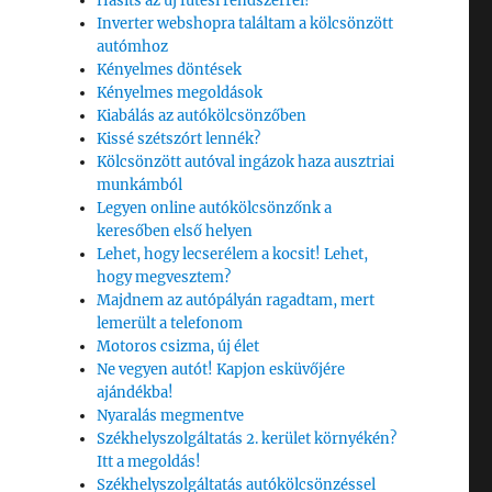
Hasíts az új fűtési rendszerrel!
Inverter webshopra találtam a kölcsönzött
autómhoz
Kényelmes döntések
Kényelmes megoldások
Kiabálás az autókölcsönzőben
Kissé szétszórt lennék?
Kölcsönzött autóval ingázok haza ausztriai
munkámból
Legyen online autókölcsönzőnk a
keresőben első helyen
Lehet, hogy lecserélem a kocsit! Lehet,
hogy megvesztem?
Majdnem az autópályán ragadtam, mert
lemerült a telefonom
Motoros csizma, új élet
Ne vegyen autót! Kapjon esküvőjére
ajándékba!
Nyaralás megmentve
Székhelyszolgáltatás 2. kerület környékén?
Itt a megoldás!
Székhelyszolgáltatás autókölcsönzéssel