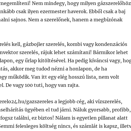
is megemlíteni! Nem mindegy, hogy milyen gázszerelőhö
inkább csak ilyen ezermester haverok. Ebből csak a baj
t halni sajnos. Nem a szerelőnek, hanem a megbízónak
relés kell, gázbojler szerelés, kombi vagy kondenzációs
nvektor szerelés, rájuk lehet számítani! Bármikor lehet
nlapon, egy űrlap kitöltésével. Ha pedig kíváncsi vagy, ho
atás, akkor meg tudod nézni a honlapon, de ha
gy működik. Van itt egy elég hosszú lista, nem volt
. De vagy 100 tuti, hogy van rajta.
relo24.hu/gazszereles a legjobb cég, aki vízszerelés,
áselhárítás ügyében el tud járni. Náluk gyorsabb, profibb,
gsz találni, ez biztos! Nálam is egyetlen pillanat alatt
emmi felesleges költség nincs, és számlát is kapsz, illet