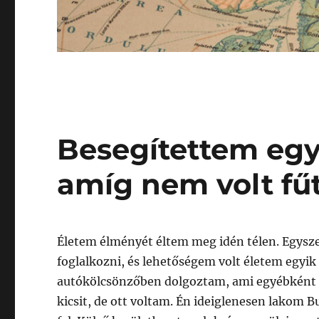
Besegítettem egy
amíg nem volt fű
Életem élményét éltem meg idén télen. Egysz
foglalkozni, és lehetőségem volt életem egyi
autókölcsönzőben dolgoztam, ami egyébként a 
kicsit, de ott voltam. Én ideiglenesen lakom