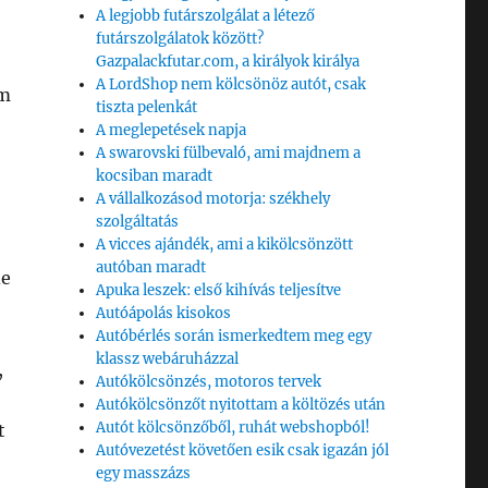
A legjobb futárszolgálat a létező
futárszolgálatok között?
Gazpalackfutar.com, a királyok királya
A LordShop nem kölcsönöz autót, csak
em
tiszta pelenkát
A meglepetések napja
A swarovski fülbevaló, ami majdnem a
kocsiban maradt
A vállalkozásod motorja: székhely
szolgáltatás
A vicces ajándék, ami a kikölcsönzött
autóban maradt
de
Apuka leszek: első kihívás teljesítve
Autóápolás kisokos
Autóbérlés során ismerkedtem meg egy
klassz webáruházzal
,
Autókölcsönzés, motoros tervek
Autókölcsönzőt nyitottam a költözés után
Autót kölcsönzőből, ruhát webshopból!
t
Autóvezetést követően esik csak igazán jól
egy masszázs