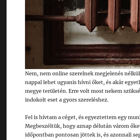
Nem, nem online szerelnek megjelenés nélkül,
nappal lehet ugyanis hívni őket, és akár egye
megye területén. Erre volt most nekem szüks
indokolt eset a gyors szereléshez.
Fel is hívtam a céget, és egyeztettem egy mun
Megbeszéltük, hogy aznap délután várom őket 
időpontban pontosan jöttek is, és azonnali se